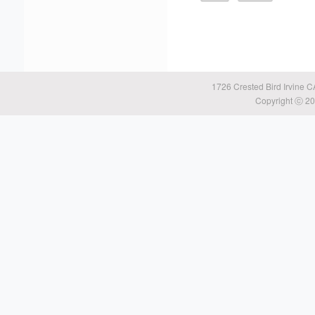
1726 Crested Bird Irvine 
Copyright ⓒ 20